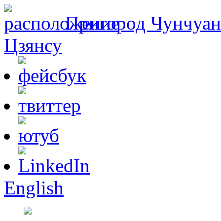
Пригород Чунчуань
Цзянсу
English