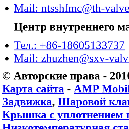
Mail: ntsshfmc@th-valv
Центр внутреннего м
Тел.: +86-18605133737
Mail: zhuzhen@sxv-val
© Авторские права - 20
Карта сайта
-
AMP Mobi
Задвижка
,
Шаровой кла
Крышка с уплотнением 
Низкотемпературная ст