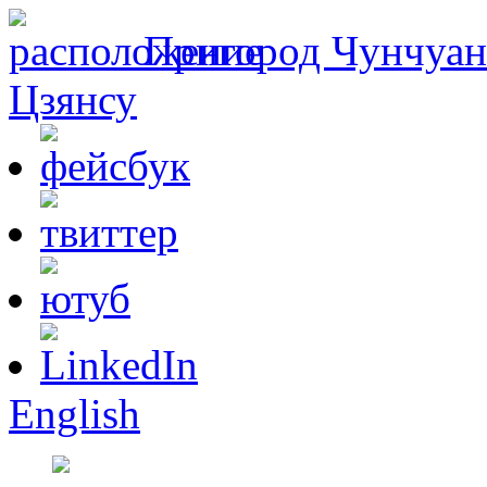
Пригород Чунчуань
Цзянсу
English